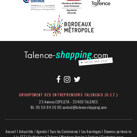
GROUPEMENT DES ENTREPRENEURS TALENCAIS (G.E.T.)
23 Avenue ESPELETA - 33400 TALENCE
Tél. 05 56 84 36 80
contact@talence-shopping.com
Accueil
Actualités / Agenda
Tous les Commerces
Les Avantages
Devenez partenaire
Le GET
Se déplacer à Talence
Mentions légales
Cookies
Contactez-nous