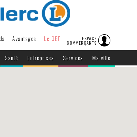
da
Avantages
Le GET
ESPACE
COMMERÇANTS
Santé
Entreprises
Services
Ma ville