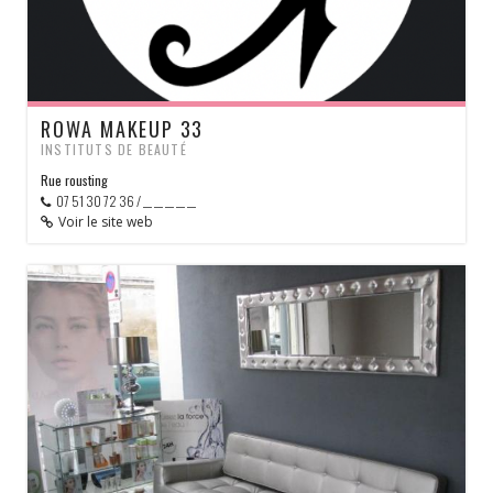
ROWA MAKEUP 33
INSTITUTS DE BEAUTÉ
Rue rousting
07 51 30 72 36 / __ __ __ __ __
Voir le site web